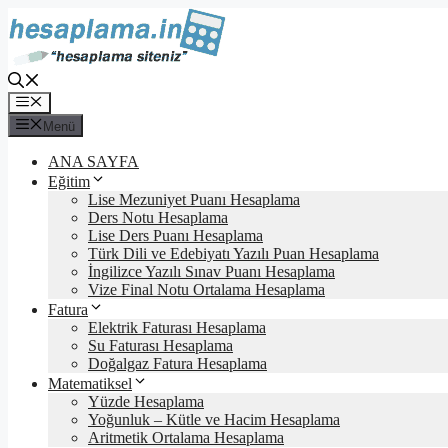
İçeriğe
atla
Menü
Menü
ANA SAYFA
Eğitim
Lise Mezuniyet Puanı Hesaplama
Ders Notu Hesaplama
Lise Ders Puanı Hesaplama
Türk Dili ve Edebiyatı Yazılı Puan Hesaplama
İngilizce Yazılı Sınav Puanı Hesaplama
Vize Final Notu Ortalama Hesaplama
Fatura
Elektrik Faturası Hesaplama
Su Faturası Hesaplama
Doğalgaz Fatura Hesaplama
Matematiksel
Yüzde Hesaplama
Yoğunluk – Kütle ve Hacim Hesaplama
Aritmetik Ortalama Hesaplama