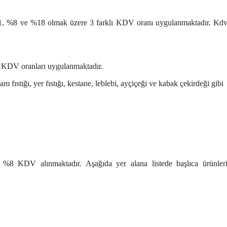
 %1, %8 ve %18 olmak üzere 3 farklı KDV oranı uygulanmaktadır. Kd
1 KDV oranları uygulanmaktadır.
am fıstığı, yer fıstığı, kestane, leblebi, ayçiçeği ve kabak çekirdeği gibi
 %8 KDV alınmaktadır. Aşağıda yer alana listede başlıca ürünler