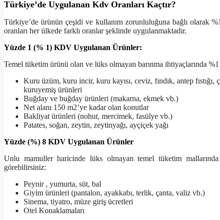
Türkiye’de Uygulanan Kdv Oranları Kaçtır?
Türkiye’de ürünün çeşidi ve kullanım zorunluluğuna bağlı olarak
oranları her ülkede farklı oranlar şeklinde uygulanmaktadır.
Yüzde 1 (% 1) KDV Uygulanan Ürünler:
Temel tüketim ürünü olan ve lüks olmayan barınma ihtiyaçlarında %
Kuru üzüm, kuru incir, kuru kayısı, ceviz, fındık, antep fıstığı, ç
kuruyemiş ürünleri
Buğday ve buğday ürünleri (makarna, ekmek vb.)
Net alanı 150 m2’ye kadar olan konutlar
Bakliyat ürünleri (nohut, mercimek, fasülye vb.)
Patates, soğan, zeytin, zeytinyağı, ayçiçek yağı
Yüzde (%) 8 KDV Uygulanan Ürünler
Unlu mamuller haricinde lüks olmayan temel tüketim mallarında
görebilirsiniz:
Peynir , yumurta, süt, bal
Giyim ürünleri (pantalon, ayakkabı, terlik, çanta, valiz vb.)
Sinema, tiyatro, müze giriş ücretleri
Otel Konaklamaları