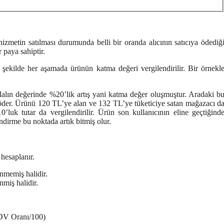
zmetin satılması durumunda belli bir oranda alıcının satıcıya ödediğ
 paya sahiptir.
u şekilde her aşamada ürünün katma değeri vergilendirilir. Bir örnekl
Malın değerinde %20’lik artış yani katma değer oluşmuştur. Aradaki b
e öder. Ürünü 120 TL’ye alan ve 132 TL’ye tüketiciye satan mağazacı d
luk tutar da vergilendirilir. Ürün son kullanıcının eline geçtiğind
ndirme bu noktada artık bitmiş olur.
hesaplanır.
nmemiş halidir.
miş halidir.
DV Oranı/100)