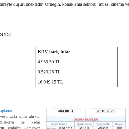
süreyle düşürülmektedir. Örneğin, konaklama sektörü, müze, sinema v
bi vb.)
KDV hariç tutar
4.950,50 TL
9.529,26 TL
16.949,15 TL
saplama
veya tarla satın alırken
mlakçıya ne kadar
için emlakçı komisyon