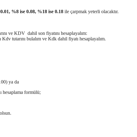
0.01, %8 ise 0.08, %18 ise 0.18
ile çarpmak yeterli olacaktır.
rını ve KDV dahil son fiyatını hesaplayalım:
Kdv tutarını bulalım ve Kdk dahil fiyatı hesaplayalım.
00) ya da
ı hesaplama formülü;
olsun.