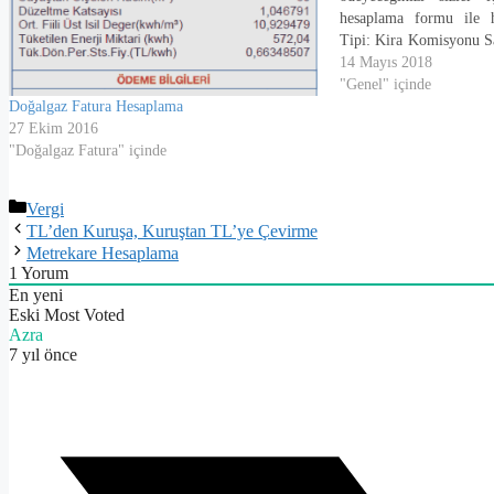
hesaplama formu ile h
Tipi: Kira Komisyonu S
Hepimiz hayatımızda en 
14 Mayıs 2018
alırken, daire yada i
"Genel" içinde
Doğalgaz Fatura Hesaplama
satarken veya alırken e
27 Ekim 2016
"Doğalgaz Fatura" içinde
Kategoriler
Vergi
TL’den Kuruşa, Kuruştan TL’ye Çevirme
Metrekare Hesaplama
1
Yorum
En yeni
Eski
Most Voted
Azra
7 yıl önce