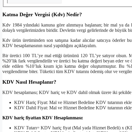
Katma Değer Vergisi (Kdv) Nedir?
Kdv 1984 yılındaki kanuna göre alınmaya başlanan; bir mal ya da hi
dolaylı vergilerimizden biridir. Devletin vergi gelirlerinde de büyük bir
Kdv ürün üretiminden son satışına kadar alıcılar satıcıya öderler b
KDV hesaplamasının nasıl yapıldığını açıklayalım.
Bir üretici 100 TL’ye mal ettiği ürününü 120 TL’ye satıyor olsun. 
%20’lik fark vergilendirilir ve üretici bu katma değeri beyan eder v
elde edilen %10’luk kısım için katma değer oluşturmuştur. Bu %10’
vergilendirme biter. Tüketici tüm KDV tutarını ödemiş olur ve vergile
KDV Nasıl Hesaplanır?
KDV hesaplaması; KDV hariç ve KDV dahil olmak üzere iki şekilde 
KDV Hariç Fiyat: Mal ve Hizmet Bedeline KDV tutarının ekle
KDV Dahil Fiyat: Mal ve Hizmet Bedeline KDV tutarının eklen
KDV hariç fiyattan KDV Hesaplanması:
KDV Tutarı= KDV hariç fiyat (Mal yada Hizmet Bedeli) x (K