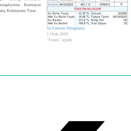
esaplıyoruz. Komisyon
atış Komisyonu Tutar :
az birkaç kere ev satın
şyeri kiralarken, arsa
Su Faturası Hesaplama
mlakçılara yolumuz…
1 Ocak 2018
"Fatura" içinde