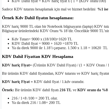
KDV Dahil fiyat = KDV hariç fiyat x ( 1 + (KDV oranı/100)
Sadece KDV tutarını hesaplamak için mal ve hizmet bedelini
%1 ise 
Örnek Kdv Dahil fiyatın hesaplaması:
KDV hariç 9000 TL olan bir Notebook bilgisayarın (laptıp) KDV tuta
Bilgisayar ürünlerindeki KDV Oranı % 18’dir. Öncelikle 9000 TL’nin 
Kdv Tutarı= 9000 x (18/100)=1620 TL
KDV Dahil fiyat = 9000 + 1620 =1870 TL
Ya da direk 9000 ile 1.18’i çarparız. 1.500 x 1.18 = 10620 TL
KDV Dahil Fiyattan KDV Hesaplama
KDV hariç Fiyat=
(Ürünün KDV Dahil Fiyatı) / (1 + KDV Oranı / 1
Bir ürünün KDV dahil fiyatından, KDV tutarını ve KDV hariç fiyatın
KDV hariç Fiyat =
KDV dahil fiyat / 1.kdv oranıdır.
Örnek:
Bir ürünün KDV dahil fiyatı
216 TL
ve
KDV oranı da %8
216 / 1+8 /100 = 200 TL olur.
Ya da direk 216 / 1.08= 200 TL