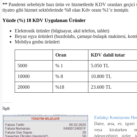
**
Pandemi sebebiyle bazı ürün ve hizmetlerde KDV oranları geçici 
tiyatro gibi hizmet sektörlerinde %8 olan Kdv oranı %1’e inmiştir.
Yüzde (%) 18 KDV Uygulanan Ürünler
Elektronik ürünler (bilgisayar, akıl telefon, tablet)
Beyaz eşya ürünleri (buzdolabı, çamaşır-bulaşık makinesi, kom
Mobilya grubu ürünleri
Oran
KDV dahil tutar
5000
% 1
5.050 TL
10000
% 8
10.800 TL
20000
%18
23.600 TL
İlgili
Emlakçı Komisyonu He
Daire, arsa, ev, işyeri 
veya kiralarken e
ödeyeceğinizi sizler 