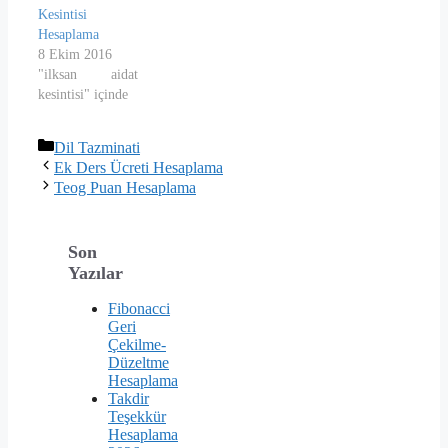
hesapla'ya
Kesintisi
tıklamanız
Hesaplama
yeterli. Maaş
8 Ekim 2016
Dönemi 2026
"ilksan aidat
Ocak-Tem 2025
kesintisi" içinde
Tem-Ara 2024
Ocak-Tem 2024
Tem-Ara
Kategoriler
Dil Tazminati
Alanınız: Adalet
Ek Ders Ücreti Hesaplama
Aile Tük. Hiz.
Teog Puan Hesaplama
Ayak. Saraciye
Tek. Bahçecilik
Bilişim Tek.
Son
Biyomed.
Yazılar
Cih.Tek. Büro
Yönetimi Çocuk
Fibonacci
Gel. Eği.…
Geri
Çekilme-
Düzeltme
Hesaplama
Takdir
Teşekkür
Hesaplama