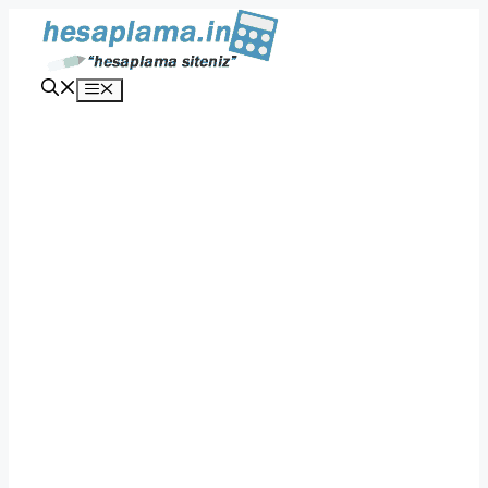
İçeriğe
atla
Menü