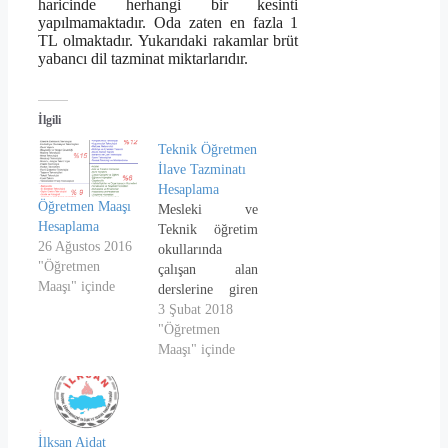
haricinde herhangi bir kesinti
yapılmamaktadır. Oda zaten en fazla 1
TL olmaktadır. Yukarıdaki rakamlar brüt
yabancı dil tazminat miktarlarıdır.
İlgili
Teknik Öğretmen
İlave Tazminatı
Hesaplama
Öğretmen Maaşı
Mesleki ve
Hesaplama
Teknik öğretim
26 Ağustos 2016
okullarında
"Öğretmen
çalışan alan
Maaşı" içinde
derslerine giren
meslekçi
3 Şubat 2018
öğretmenlerin
"Öğretmen
maaşlarına
Maaşı" içinde
eklenen tazminat
oranınızı
öğrenmek için
branşınızı seçip
İlksan Aidat