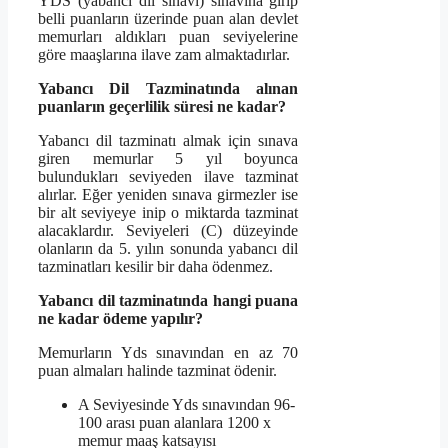
YDS (yabancı dil sınavı) sınavına girip
belli puanların üzerinde puan alan devlet
memurları aldıkları puan seviyelerine
göre maaşlarına ilave zam almaktadırlar.
Yabancı Dil Tazminatında alınan
puanların geçerlilik süresi ne kadar?
Yabancı dil tazminatı almak için sınava
giren memurlar 5 yıl boyunca
bulundukları seviyeden ilave tazminat
alırlar. Eğer yeniden sınava girmezler ise
bir alt seviyeye inip o miktarda tazminat
alacaklardır. Seviyeleri (C) düzeyinde
olanların da 5. yılın sonunda yabancı dil
tazminatları kesilir bir daha ödenmez.
Yabancı dil tazminatında hangi puana
ne kadar ödeme yapılır?
Memurların Yds sınavından en az 70
puan almaları halinde tazminat ödenir.
A Seviyesinde Yds sınavından 96-
100 arası puan alanlara 1200 x
memur maaş katsayısı