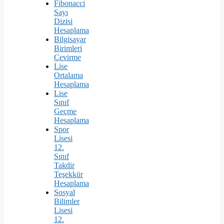
Fibonacci
Sayı
Dizisi
Hesaplama
Bilgisayar
Birimleri
Çevirme
Lise
Ortalama
Hesaplama
Lise
Sınıf
Geçme
Hesaplama
Spor
Lisesi
12.
Sınıf
Takdir
Teşekkür
Hesaplama
Sosyal
Bilimler
Lisesi
12.